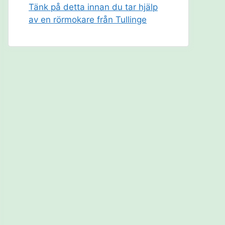
Tänk på detta innan du tar hjälp
av en rörmokare från Tullinge