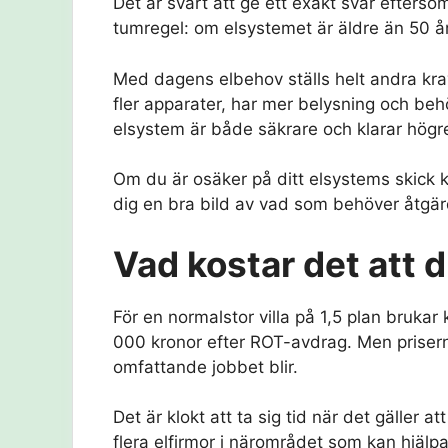
Det är svårt att ge ett exakt svar efterso
tumregel: om elsystemet är äldre än 50 å
Med dagens elbehov ställs helt andra kra
fler apparater, har mer belysning och beh
elsystem är både säkrare och klarar högr
Om du är osäker på ditt elsystems skick k
dig en bra bild av vad som behöver åtgär
Vad kostar det att 
För en normalstor villa på 1,5 plan bruka
000 kronor efter ROT-avdrag. Men prisern
omfattande jobbet blir.
Det är klokt att ta sig tid när det gäller a
flera elfirmor i närområdet som kan hjäl