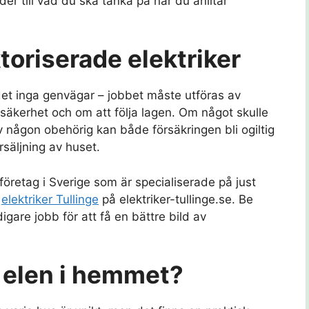
der till vad du ska tänka på när du anlitar
toriserade elektriker
 det inga genvägar – jobbet måste utföras av
säkerhet och om att följa lagen. Om något skulle
v någon obehörig kan både försäkringen bli ogiltig
rsäljning av huset.
företag i Sverige som är specialiserade på just
.
elektriker Tullinge
på elektriker-tullinge.se. Be
gare jobb för att få en bättre bild av
 elen i hemmet?