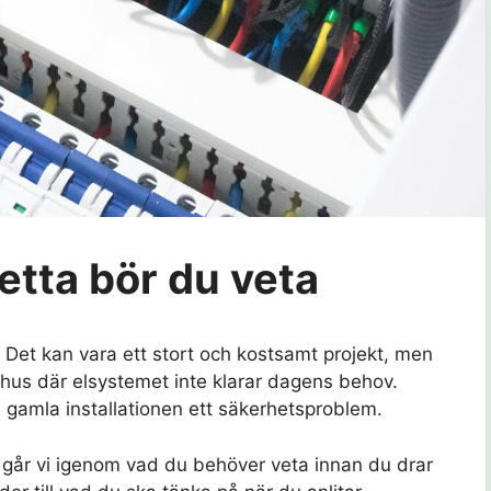
detta bör du veta
? Det kan vara ett stort och kostsamt projekt, men
e hus där elsystemet inte klarar dagens behov.
n gamla installationen ett säkerhetsproblem.
 går vi igenom vad du behöver veta innan du drar