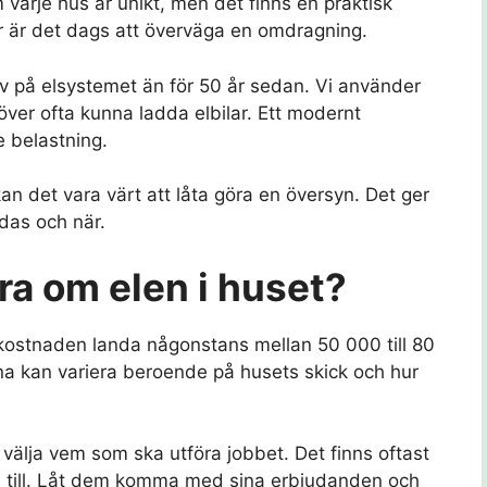
m varje hus är unikt, men det finns en praktisk
r är det dags att överväga en omdragning.
v på elsystemet än för 50 år sedan. Vi använder
över ofta kunna ladda elbilar. Ett modernt
e belastning.
an det vara värt att låta göra en översyn. Det ger
das och när.
dra om elen i huset?
r kostnaden landa någonstans mellan 50 000 till 80
a kan variera beroende på husets skick och hur
tt välja vem som ska utföra jobbet. Det finns oftast
pa till. Låt dem komma med sina erbjudanden och