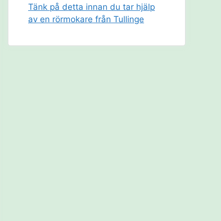
Tänk på detta innan du tar hjälp
av en rörmokare från Tullinge