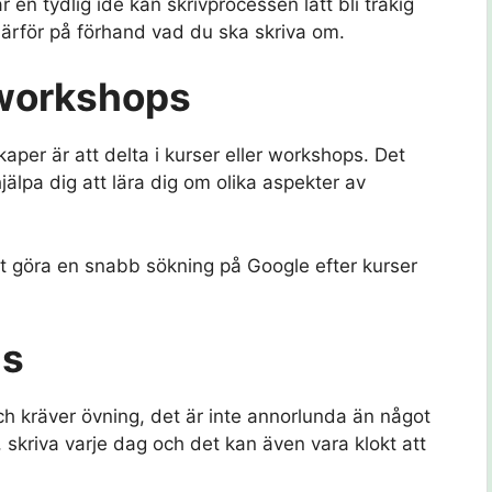
 en tydlig idé kan skrivprocessen lätt bli tråkig
därför på förhand vad du ska skriva om.
r workshops
kaper är att delta i kurser eller workshops. Det
älpa dig att lära dig om olika aspekter av
tt göra en snabb sökning på Google efter kurser
is
 och kräver övning, det är inte annorlunda än något
t, skriva varje dag och det kan även vara klokt att