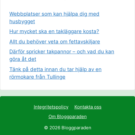
Webbplatser som kan hjälpa dig med
husbygget
Hur mycket ska en takläggare kosta?
Allt du behöver veta om fettavskiljare
Därför spricker takpannor – och vad du kan
göra åt det
Tänk på detta innan du tar hjälp av en
rörmokare från Tullinge
Integritetspolicy
Kontakta oss
Om Bloggparaden
© 2026 Bloggparaden